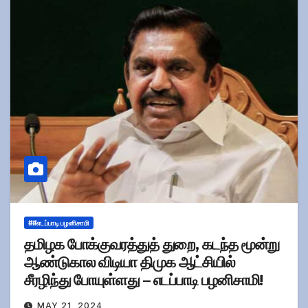
##எடப்பாடி பழனிசாமி
தமிழக போக்குவரத்துத் துறை, கடந்த மூன்று
ஆண்டுகால விடியா திமுக ஆட்சியில்
சீரழிந்து போயுள்ளது – எடப்பாடி பழனிசாமி!
MAY 21, 2024