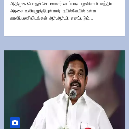
அதிமுக பொதுச்செயலாளர் எடப்பாடி பழனிசாமி மத்திய
அரசை வலியுறுத்தியுள்ளார். ரயில்வேயில் உள்ள
காலிப்பணியிடங்கள் ஆர்.ஆர்.பி. எனப்படும்…