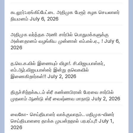
கடலூர்:பரங்கிப்பேட்டை அதிமுக பேரூர் கழக செயலாளர்
நியமனம்
July 6, 2026
அதிமுக வர்த்தக அணி சார்பில் பொதுமக்களுக்கு
அன்னதானம் வழங்கிய முன்னாள் எம்.எல்.ஏ., !
July 6,
2026
த.வெ.க.வில் இணையும் விழா!. சி.விஜயபாஸ்கர்,
எம்.ஆர்.விஜயபாஸ்கர் இன்று தவெகவில்
இணைகிறார்கள்!!
July 2, 2026
திருச்சிற்றக்கூடம் ஸ்ரீ கண்ணபிரான் பேரவை சார்பில்
முதலாம் ஆண்டு ஸ்ரீ வைஷ்ணவ மாநாடு
July 2, 2026
வைகோ- செய்தியாளர் வாக்குவாதம்.. மதிமுக-வினர்
செய்தியாளரை தாக்க முயன்றதால் பரபரப்பு!!
July 1,
2026