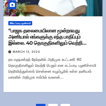
##எடப்பாடி பழனிசாமி
“பாஜக தலைமையிலான மூன்றாவது
அணியால் எங்களுக்கு எந்த பாதிப்பும்
இல்லை. 40 தொகுதிகளிலும் வெற்றி
பெறுவோம்” -எடப்பாடி பழனிச்சாமி
MARCH 13, 2024
நாடாளுமன்றத் தேர்தலில் அதிமுக கூட்டணி 40
தொகுதிகளிலும் வெற்றி பெறும் என எடப்பாடி பழனிச்சாமி
தெரிவித்துள்ளார் சென்னை எழும்பூரில் உள்ள தனியார்
மகாலில் அதிமுக சார்பில் ரமலான்…