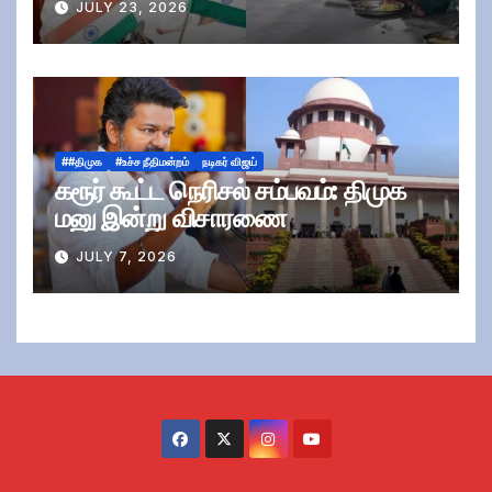
JULY 23, 2026
##திமுக
#உச்ச நீதிமன்றம்
நடிகர் விஜய்
கரூர் கூட்ட நெரிசல் சம்பவம்: திமுக
மனு இன்று விசாரணை
JULY 7, 2026