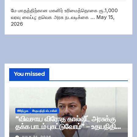
மே மாதத்திற்கான மகளிர் உரிமைத்தொகை ரூ.1,000
வரவு வைப்பு; தவெக அரசு நடவடிக்கை …
May 15,
2026
You missed
##திமுக
#உதயநிதி ஸ்டாலின்
“விவசாய விரோத கால்ஷீட் அரசுக்கு
தக்க பாடம் புகட்டுவோம்” – உதயநிதி
ஸ்டாலின்