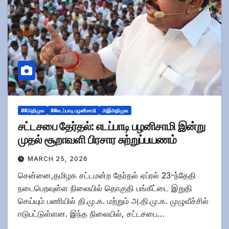
##அதிமுக
##எடப்பாடி பழனிசாமி
அஇஅதிமுக
சட்டசபை தேர்தல்: எடப்பாடி பழனிசாமி இன்று
முதல் சூறாவளி பிரசார சுற்றுப்பயணம்
MARCH 25, 2026
சென்னை,தமிழக சட்டமன்ற தேர்தல் ஏப்ரல் 23-ந்தேதி
நடைபெறவுள்ள நிலையில் தொகுதி பங்கீட்டை இறுதி
செய்யும் பணியில் தி.மு.க. மற்றும் அ.தி.மு.க. முழுவீச்சில்
ஈடுபட்டுள்ளன. இந்த நிலையில், சட்டசபை…