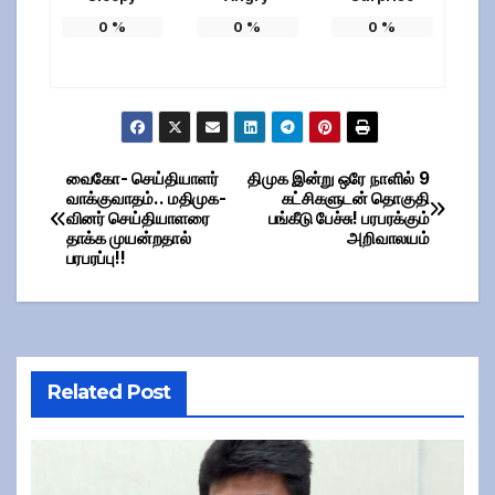
0
%
0
%
0
%
வைகோ- செய்தியாளர்
திமுக இன்று ஒரே நாளில் 9
Post
வாக்குவாதம்.. மதிமுக-
கட்சிகளுடன் தொகுதி
வினர் செய்தியாளரை
பங்கீடு பேச்சு! பரபரக்கும்
navigation
தாக்க முயன்றதால்
அறிவாலயம்
பரபரப்பு!!
Related Post