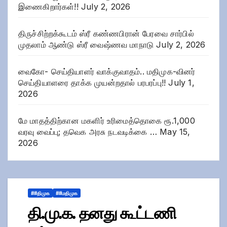
இணைகிறார்கள்!!
July 2, 2026
திருச்சிற்றக்கூடம் ஸ்ரீ கண்ணபிரான் பேரவை சார்பில்
முதலாம் ஆண்டு ஸ்ரீ வைஷ்ணவ மாநாடு
July 2, 2026
வைகோ- செய்தியாளர் வாக்குவாதம்.. மதிமுக-வினர்
செய்தியாளரை தாக்க முயன்றதால் பரபரப்பு!!
July 1,
2026
மே மாதத்திற்கான மகளிர் உரிமைத்தொகை ரூ.1,000
வரவு வைப்பு; தவெக அரசு நடவடிக்கை …
May 15,
2026
##திமுக
##மதிமுக
தி.மு.க. தனது கூட்டணி