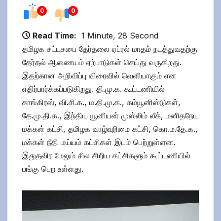
0
0
Read Time:
1 Minute, 28 Second
தமிழக சட்டசபை தேர்தலை ஏப்ரல் மாதம் நடத்துவதற்கு
தேர்தல் ஆணையம் ஏற்பாடுகள் செய்து வருகிறது.
இதற்கான அறிவிப்பு விரைவில் வெளியாகும் என
எதிர்பார்க்கப்படுகிறது. தி.மு.க. கூட்டணியில்
காங்கிரஸ், வி.சி.க., ம.தி.மு.க., கம்யூனிஸ்டுகள்,
தே.மு.தி.க., இந்திய யூனியன் முஸ்லிம் லீக், மனிதநேய
மக்கள் கட்சி, தமிழக வாழ்வுரிமை கட்சி, கொ.ம.தே.க.,
மக்கள் நீதி மய்யம் கட்சிகள் இடம் பெற்றுள்ளன.
இதுதவிர மேலும் சில சிறிய கட்சிகளும் கூட்டணியில்
பங்கு பெற உள்ளது.