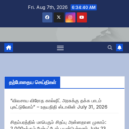
Skip
Fri. Aug 7th, 2026
6:34:41 AM
to
content
தற்போதைய செய்திகள்
“விவசாய விரோத கால்ஷீட் அரசுக்கு தக்க பாடம்
புகட்டுவோம்” – உதயநிதி ஸ்டாலின்
July 31, 2026
சிதம்பரத்தில் மாபெரும் சிறப்பு அன்னதான முகாம்:
2,000-க்கும் மேற்பட்டோர் பயன்பெற்றனர்
July 23,