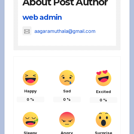
About Post Author
web admin
aagaramuthala@gmail.com
Happy
Sad
Excited
0
%
0
%
0
%
Sleepy
Angry
Surprise