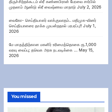
திருச்சிற்றக்கூடம் ஸ்ரீ கண்ணபிரான் பேரவை சார்பில்
முதலாம் ஆண்டு ஸ்ரீ வைஷ்ணவ மாநாடு
July 2, 2026
வைகோ- செய்தியாளர் வாக்குவாதம்.. மதிமுக-வினர்
செய்தியாளரை தாக்க முயன்றதால் பரபரப்பு!!
July 1,
2026
மே மாதத்திற்கான மகளிர் உரிமைத்தொகை ரூ.1,000
வரவு வைப்பு; தவெக அரசு நடவடிக்கை …
May 15,
2026
You missed