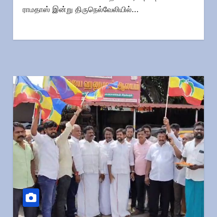
ராமதாஸ் இன்று திருநெல்வேலியில்…