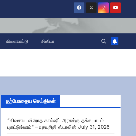
விளையாட்டு
சினிமா
தற்போதைய செய்திகள்
“விவசாய விரோத கால்ஷீட் அரசுக்கு தக்க பாடம்
புகட்டுவோம்” – உதயநிதி ஸ்டாலின்
July 31, 2026