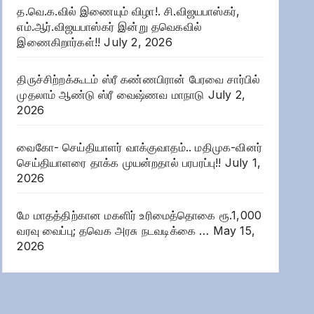
த.வெ.க.வில் இணையும் விழா!. சி.விஜயபாஸ்கர்,
எம்.ஆர்.விஜயபாஸ்கர் இன்று தவெகவில்
இணைகிறார்கள்!!
July 2, 2026
திருச்சிற்றக்கூடம் ஸ்ரீ கண்ணபிரான் பேரவை சார்பில்
முதலாம் ஆண்டு ஸ்ரீ வைஷ்ணவ மாநாடு
July 2,
2026
வைகோ- செய்தியாளர் வாக்குவாதம்.. மதிமுக-வினர்
செய்தியாளரை தாக்க முயன்றதால் பரபரப்பு!!
July 1,
2026
மே மாதத்திற்கான மகளிர் உரிமைத்தொகை ரூ.1,000
வரவு வைப்பு; தவெக அரசு நடவடிக்கை …
May 15,
2026