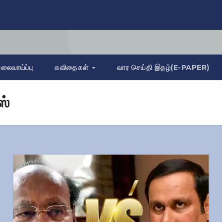
லைவாய்ப்பு
கவிதைகள்
வார செய்தி இதழ்(E-PAPER)
ஸ்