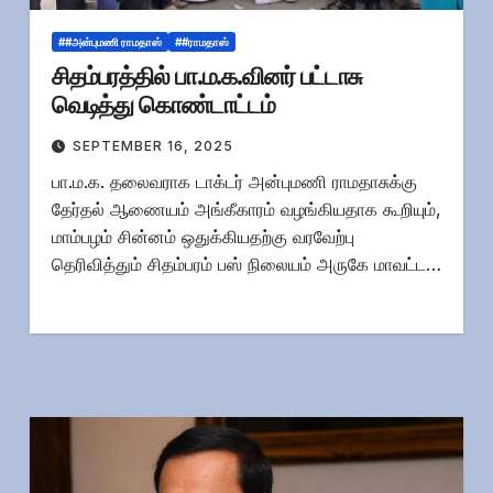
##அன்புமணி ராமதாஸ்
##ராமதாஸ்
சிதம்பரத்தில் பா.ம.க.வினர் பட்டாசு
வெடித்து கொண்டாட்டம்
SEPTEMBER 16, 2025
பா.ம.க. தலைவராக டாக்டர் அன்புமணி ராமதாசுக்கு
தேர்தல் ஆணையம் அங்கீகாரம் வழங்கியதாக கூறியும்,
மாம்பழம் சின்னம் ஒதுக்கியதற்கு வரவேற்பு
தெரிவித்தும் சிதம்பரம் பஸ் நிலையம் அருகே மாவட்ட…