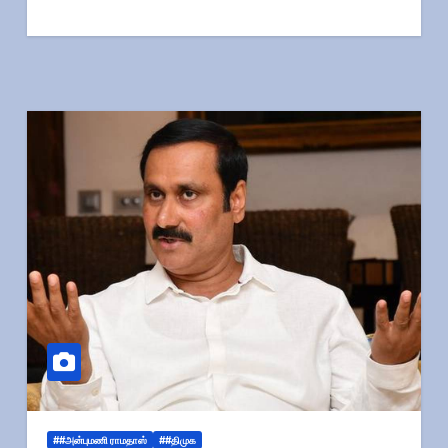
##அன்புமணி ராமதாஸ்
##திமுக