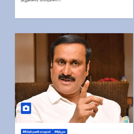
##அன்புமணி ராமதாஸ்
##திமுக