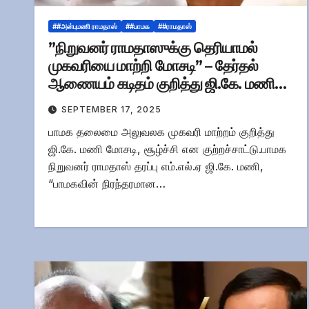
##அன்புமணி ராமதாஸ்
##பாமக
##ராமதாஸ்
”நிறுவனர் ராமதாஸுக்கு தெரியாமல்
முகவரியை மாற்றி மோசடி” – தேர்தல்
ஆணையம் கடிதம் குறித்து ஜி.கே. மணி
பரபரப்பு பேட்டி
SEPTEMBER 17, 2025
பாமக தலைமை அலுவலக முகவரி மாற்றம் குறித்து
ஜி.கே. மணி மோசடி, சூழ்ச்சி என குற்றச்சாட்டு.பாமக
நிறுவனர் ராமதாஸ் தரப்பு எம்.எல்.ஏ ஜி.கே. மணி,
“பாமகவின் நிரந்தரமான…