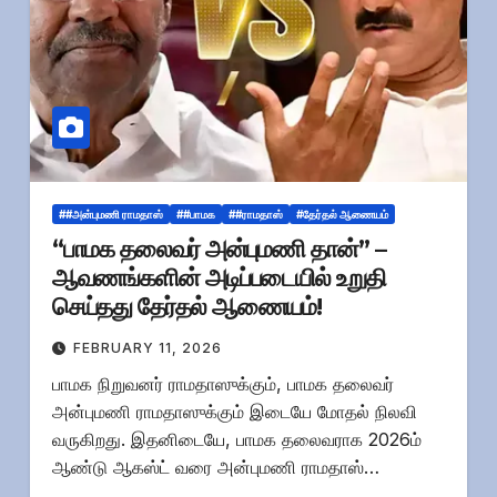
##அன்புமணி ராமதாஸ்
##பாமக
##ராமதாஸ்
#தேர்தல் ஆணையம்
“பாமக தலைவர் அன்புமணி தான்” –
ஆவணங்களின் அடிப்படையில் உறுதி
செய்தது தேர்தல் ஆணையம்!
FEBRUARY 11, 2026
பாமக நிறுவனர் ராமதாஸுக்கும், பாமக தலைவர்
அன்புமணி ராமதாஸுக்கும் இடையே மோதல் நிலவி
வருகிறது. இதனிடையே, பாமக தலைவராக 2026ம்
ஆண்டு ஆகஸ்ட் வரை அன்புமணி ராமதாஸ்…