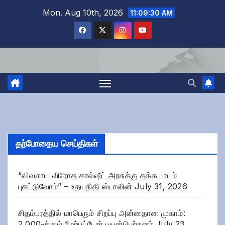
Skip
Mon. Aug 10th, 2026
11:09:30 AM
to
content
தற்போதைய செய்திகள்
“விவசாய விரோத கால்ஷீட் அரசுக்கு தக்க பாடம்
புகட்டுவோம்” – உதயநிதி ஸ்டாலின்
July 31, 2026
சிதம்பரத்தில் மாபெரும் சிறப்பு அன்னதான முகாம்:
2,000-க்கும் மேற்பட்டோர் பயன்பெற்றனர்
July 23,