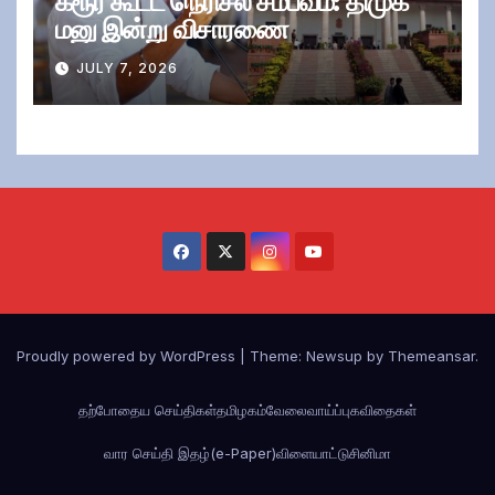
கரூர் கூட்ட நெரிசல் சம்பவம்: திமுக
மனு இன்று விசாரணை
JULY 7, 2026
Proudly powered by WordPress
|
Theme:
Newsup
by
Themeansar
.
தற்போதைய செய்திகள்
தமிழகம்
வேலைவாய்ப்பு
கவிதைகள்
வார செய்தி இதழ்(e-Paper)
விளையாட்டு
சினிமா