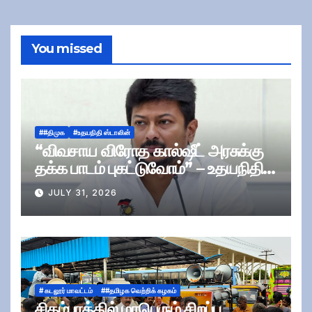
You missed
##திமுக
#உதயநிதி ஸ்டாலின்
“விவசாய விரோத கால்ஷீட் அரசுக்கு
தக்க பாடம் புகட்டுவோம்” – உதயநிதி
ஸ்டாலின்
JULY 31, 2026
# கடலூர் மாவட்டம்
##தமிழக வெற்றிக் கழகம்
சிதம்பரத்தில் மாபெரும் சிறப்பு