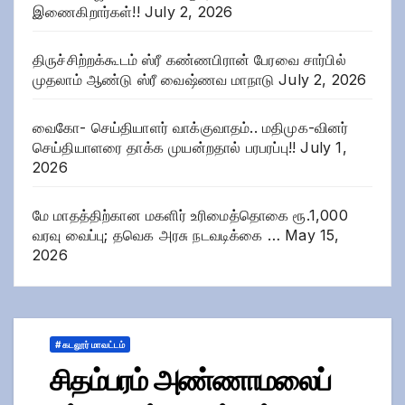
இணைகிறார்கள்!!
July 2, 2026
திருச்சிற்றக்கூடம் ஸ்ரீ கண்ணபிரான் பேரவை சார்பில்
முதலாம் ஆண்டு ஸ்ரீ வைஷ்ணவ மாநாடு
July 2, 2026
வைகோ- செய்தியாளர் வாக்குவாதம்.. மதிமுக-வினர்
செய்தியாளரை தாக்க முயன்றதால் பரபரப்பு!!
July 1,
2026
மே மாதத்திற்கான மகளிர் உரிமைத்தொகை ரூ.1,000
வரவு வைப்பு; தவெக அரசு நடவடிக்கை …
May 15,
2026
# கடலூர் மாவட்டம்
சிதம்பரம் அண்ணாமலைப்