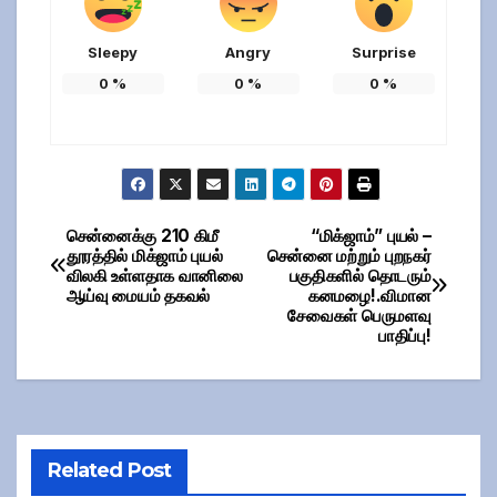
Sleepy
Angry
Surprise
0
%
0
%
0
%
சென்னைக்கு 210 கிமீ
“மிக்ஜாம்” புயல் –
Post
தூரத்தில் மிக்ஜாம் புயல்
சென்னை மற்றும் புறநகர்
விலகி உள்ளதாக வானிலை
பகுதிகளில் தொடரும்
navigation
ஆய்வு மையம் தகவல்
கனமழை!.விமான
சேவைகள் பெருமளவு
பாதிப்பு!
Related Post