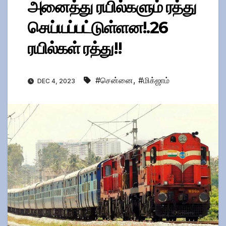
அனைத்து ரயில்களும் ரத்து
செய்யப்பட்டுள்ளன!.26
ரயில்கள் ரத்து!!
#சென்னை
,
#மிக்ஜாம்
DEC 4, 2023