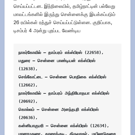
செய்யப்பட்டன. இந்நிலையில், தமிழ்நாட்டின் பல்வேறு
மாவட்டங்களில் இருந்து சென்னைக்கு இயக்கப்படும்
26 ரயில்கள் ரத்துச் செய்யப்பட்டுள்ளன. குறிப்பாக,
டிசம்பர் 4 அன்று புறப்பட வேண்டிய
நாகர்கோவில் – தாம்பரம் எக்ஸ்பிரஸ் (22658),

மதுரை – சென்னை பாண்டியன் எக்ஸ்பிரஸ் 
(12638),

செங்கோட்டை – சென்னை பொதிகை எக்ஸ்பிரஸ் 
(12662),

நாகர்கோவில் – தாம்பரம் அந்தியோதயா எக்ஸ்பிரஸ் 
(20692),

கொல்லம் – சென்னை அனந்தபுரி எக்ஸ்பிரஸ் 
(20636),

கன்னியாகுமரி – சென்னை எக்ஸ்பிரஸ் (12634),

மானாமதுரை, காரைக்குடி, திருவாரூர், மயிலாடுதுறை 