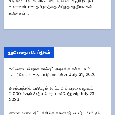
சாதனை படைத்தார். சிங்கப்பூரில் வசிக்கும் இந்திய
வம்சாவளியான தமிழகத்தை சேர்ந்த சந்திரகாசன்
கணேசன்…
தற்போதைய செய்திகள்
“விவசாய விரோத கால்ஷீட் அரசுக்கு தக்க பாடம்
புகட்டுவோம்” – உதயநிதி ஸ்டாலின்
July 31, 2026
சிதம்பரத்தில் மாபெரும் சிறப்பு அன்னதான முகாம்:
2,000-க்கும் மேற்பட்டோர் பயன்பெற்றனர்
July 23,
2026
காலை உணவு திட்டத்திற்கு காமராஜர் பெயர்.. மீண்டும்