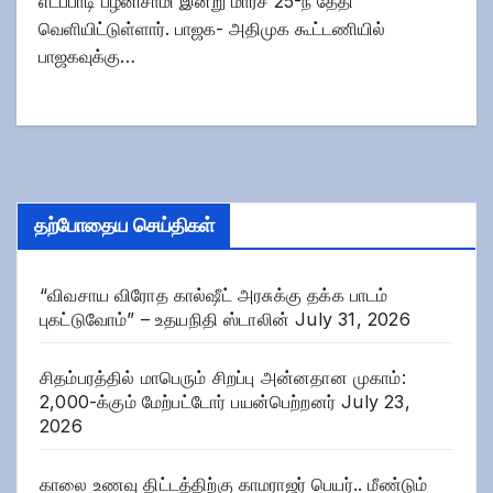
எடப்பாடி பழனிசாமி இன்று மார்ச் 25-ந் தேதி
வெளியிட்டுள்ளார். பாஜக- அதிமுக கூட்டணியில்
பாஜகவுக்கு…
தற்போதைய செய்திகள்
“விவசாய விரோத கால்ஷீட் அரசுக்கு தக்க பாடம்
புகட்டுவோம்” – உதயநிதி ஸ்டாலின்
July 31, 2026
சிதம்பரத்தில் மாபெரும் சிறப்பு அன்னதான முகாம்:
2,000-க்கும் மேற்பட்டோர் பயன்பெற்றனர்
July 23,
2026
காலை உணவு திட்டத்திற்கு காமராஜர் பெயர்.. மீண்டும்