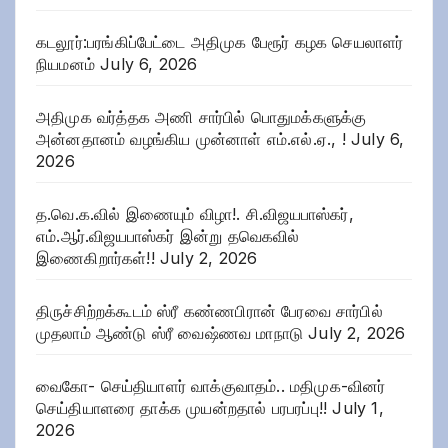
கடலூர்:பரங்கிப்பேட்டை அதிமுக பேரூர் கழக செயலாளர்
நியமனம்
July 6, 2026
அதிமுக வர்த்தக அணி சார்பில் பொதுமக்களுக்கு
அன்னதானம் வழங்கிய முன்னாள் எம்.எல்.ஏ., !
July 6,
2026
த.வெ.க.வில் இணையும் விழா!. சி.விஜயபாஸ்கர்,
எம்.ஆர்.விஜயபாஸ்கர் இன்று தவெகவில்
இணைகிறார்கள்!!
July 2, 2026
திருச்சிற்றக்கூடம் ஸ்ரீ கண்ணபிரான் பேரவை சார்பில்
முதலாம் ஆண்டு ஸ்ரீ வைஷ்ணவ மாநாடு
July 2, 2026
வைகோ- செய்தியாளர் வாக்குவாதம்.. மதிமுக-வினர்
செய்தியாளரை தாக்க முயன்றதால் பரபரப்பு!!
July 1,
2026