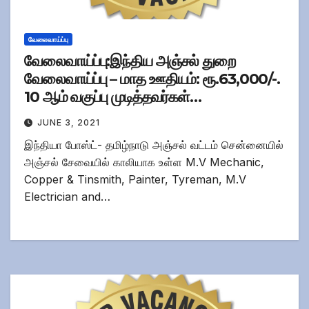
வேலைவாய்ப்பு
வேலைவாய்ப்பு:இந்திய அஞ்சல் துறை
வேலைவாய்ப்பு – மாத ஊதியம்: ரூ.63,000/-.
10 ஆம் வகுப்பு முடித்தவர்கள்
விண்ணப்பிக்கலாம்!
JUNE 3, 2021
இந்தியா போஸ்ட்- தமிழ்நாடு அஞ்சல் வட்டம் சென்னையில்
அஞ்சல் சேவையில் காலியாக உள்ள M.V Mechanic,
Copper & Tinsmith, Painter, Tyreman, M.V
Electrician and…