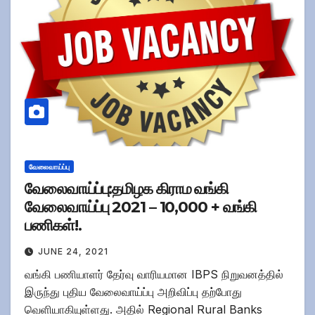
வேலைவாய்ப்பு
வேலைவாய்ப்பு:தமிழக கிராம வங்கி
வேலைவாய்ப்பு 2021 – 10,000 + வங்கி
பணிகள்!.
JUNE 24, 2021
வங்கி பணியாளர் தேர்வு வாரியமான IBPS நிறுவனத்தில்
இருந்து புதிய வேலைவாய்ப்பு அறிவிப்பு தற்போது
வெளியாகியுள்ளது. அதில் Regional Rural Banks