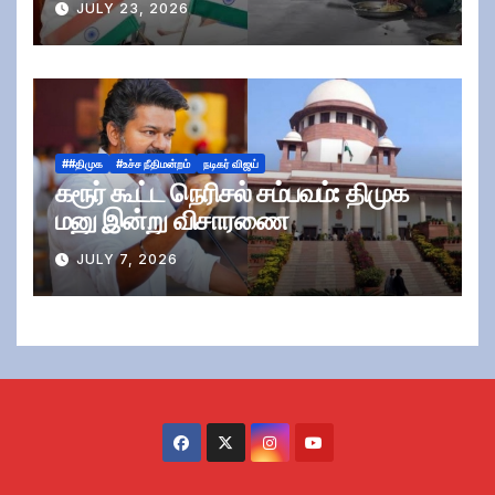
JULY 23, 2026
##திமுக
#உச்ச நீதிமன்றம்
நடிகர் விஜய்
கரூர் கூட்ட நெரிசல் சம்பவம்: திமுக
மனு இன்று விசாரணை
JULY 7, 2026