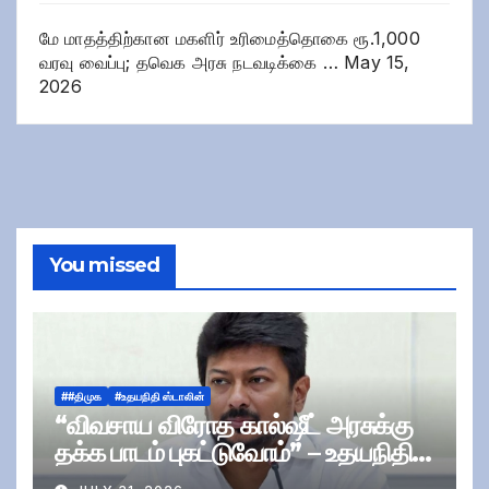
மே மாதத்திற்கான மகளிர் உரிமைத்தொகை ரூ.1,000
வரவு வைப்பு; தவெக அரசு நடவடிக்கை …
May 15,
2026
You missed
##திமுக
#உதயநிதி ஸ்டாலின்
“விவசாய விரோத கால்ஷீட் அரசுக்கு
தக்க பாடம் புகட்டுவோம்” – உதயநிதி
ஸ்டாலின்