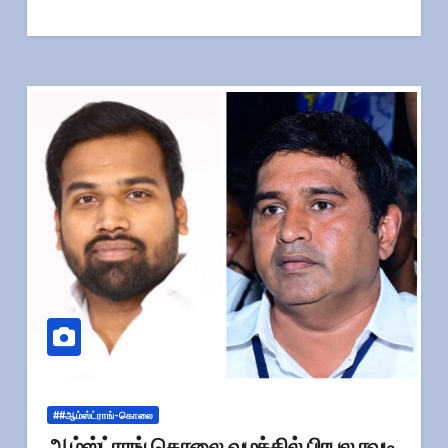
##ஆம்ஸ்ட்ராங்-கொலை
ஆம்ஸ்ட்ராங் கொலை வழக்கில் பிரபல ரவுடி