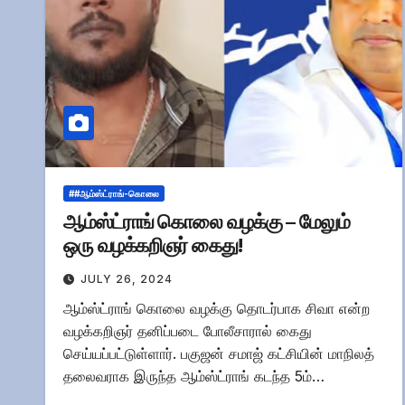
##ஆம்ஸ்ட்ராங்-கொலை
ஆம்ஸ்ட்ராங் கொலை வழக்கு – மேலும்
ஒரு வழக்கறிஞர் கைது!
JULY 26, 2024
ஆம்ஸ்ட்ராங் கொலை வழக்கு தொடர்பாக சிவா என்ற
வழக்கறிஞர் தனிப்படை போலீசாரால் கைது
செய்யப்பட்டுள்ளார். பகுஜன் சமாஜ் கட்சியின் மாநிலத்
தலைவராக இருந்த ஆம்ஸ்ட்ராங் கடந்த 5ம்…