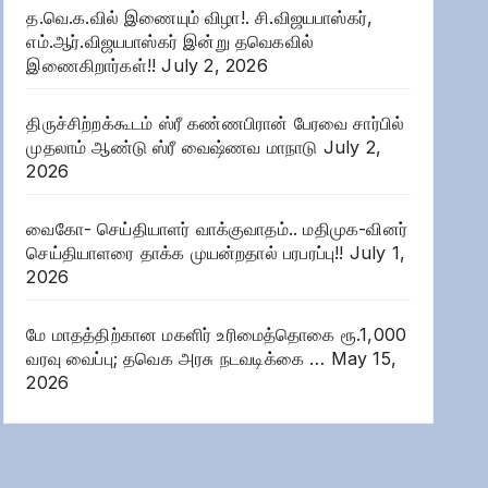
த.வெ.க.வில் இணையும் விழா!. சி.விஜயபாஸ்கர்,
எம்.ஆர்.விஜயபாஸ்கர் இன்று தவெகவில்
இணைகிறார்கள்!!
July 2, 2026
திருச்சிற்றக்கூடம் ஸ்ரீ கண்ணபிரான் பேரவை சார்பில்
முதலாம் ஆண்டு ஸ்ரீ வைஷ்ணவ மாநாடு
July 2,
2026
வைகோ- செய்தியாளர் வாக்குவாதம்.. மதிமுக-வினர்
செய்தியாளரை தாக்க முயன்றதால் பரபரப்பு!!
July 1,
2026
மே மாதத்திற்கான மகளிர் உரிமைத்தொகை ரூ.1,000
வரவு வைப்பு; தவெக அரசு நடவடிக்கை …
May 15,
2026