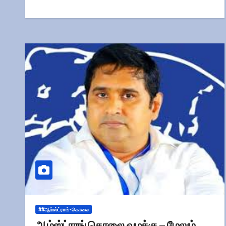
##ஆம்ஸ்ட்ராங்-கொலை
ஆம்ஸ்ட்ராங் கொலை வழக்கு – மேலும்