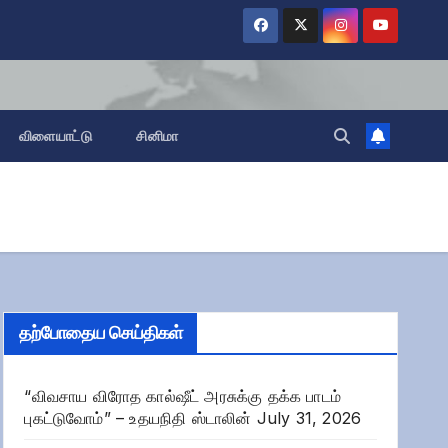
விளையாட்டு
சினிமா
தற்போதைய செய்திகள்
“விவசாய விரோத கால்ஷீட் அரசுக்கு தக்க பாடம்
புகட்டுவோம்” – உதயநிதி ஸ்டாலின்
July 31, 2026