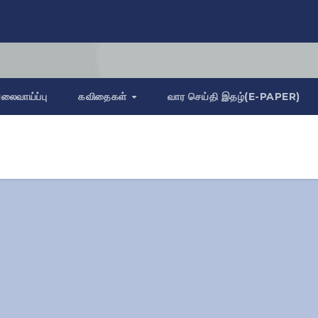
லைவாய்ப்பு
கவிதைகள்
வார செய்தி இதழ்(E-PAPER)