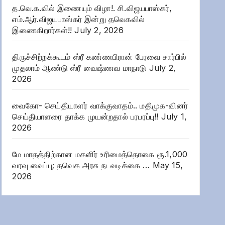
த.வெ.க.வில் இணையும் விழா!. சி.விஜயபாஸ்கர்,
எம்.ஆர்.விஜயபாஸ்கர் இன்று தவெகவில்
இணைகிறார்கள்!!
July 2, 2026
திருச்சிற்றக்கூடம் ஸ்ரீ கண்ணபிரான் பேரவை சார்பில்
முதலாம் ஆண்டு ஸ்ரீ வைஷ்ணவ மாநாடு
July 2,
2026
வைகோ- செய்தியாளர் வாக்குவாதம்.. மதிமுக-வினர்
செய்தியாளரை தாக்க முயன்றதால் பரபரப்பு!!
July 1,
2026
மே மாதத்திற்கான மகளிர் உரிமைத்தொகை ரூ.1,000
வரவு வைப்பு; தவெக அரசு நடவடிக்கை …
May 15,
2026