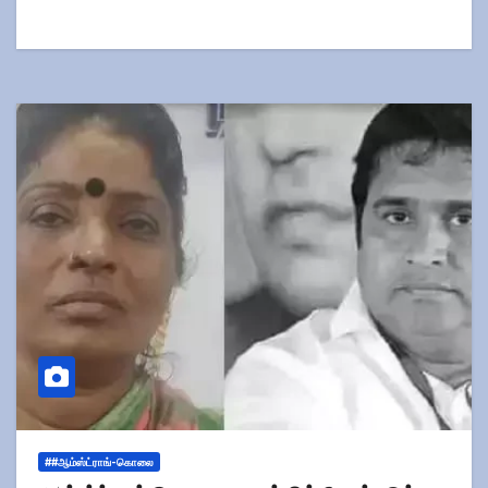
##ஆம்ஸ்ட்ராங்-கொலை