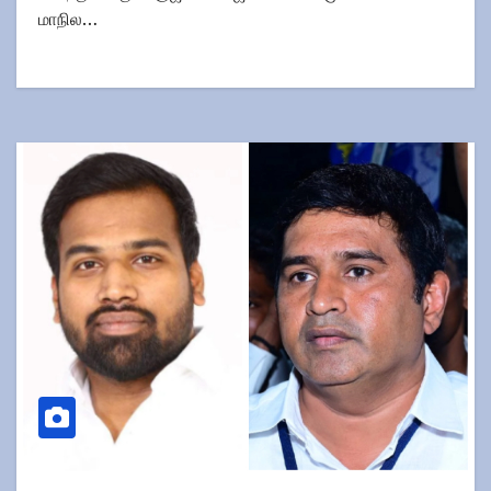
மாநில…