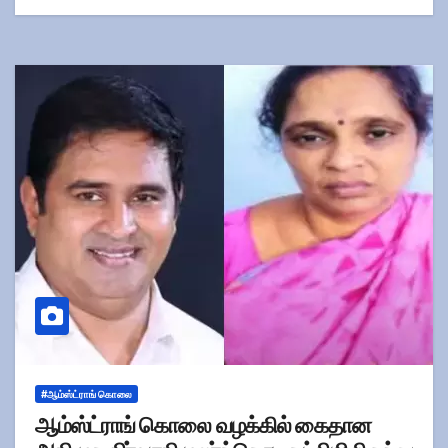
#ஆம்ஸ்ட்ராங் கொலை
ஆம்ஸ்ட்ராங் கொலை வழக்கில் கைதான