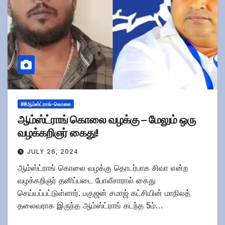
##ஆம்ஸ்ட்ராங்-கொலை
ஆம்ஸ்ட்ராங் கொலை வழக்கு – மேலும் ஒரு
வழக்கறிஞர் கைது!
JULY 26, 2024
ஆம்ஸ்ட்ராங் கொலை வழக்கு தொடர்பாக சிவா என்ற
வழக்கறிஞர் தனிப்படை போலீசாரால் கைது
செய்யப்பட்டுள்ளார். பகுஜன் சமாஜ் கட்சியின் மாநிலத்
தலைவராக இருந்த ஆம்ஸ்ட்ராங் கடந்த 5ம்…