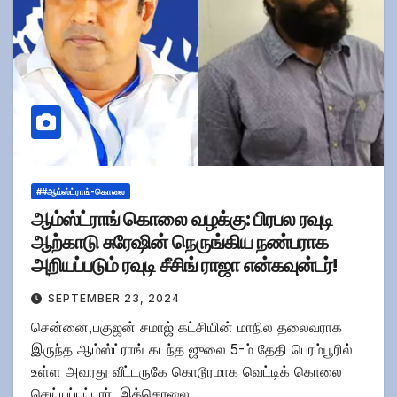
##ஆம்ஸ்ட்ராங்-கொலை
ஆம்ஸ்ட்ராங் கொலை வழக்கு: பிரபல ரவுடி
ஆற்காடு சுரேஷின் நெருங்கிய நண்பராக
அறியப்படும் ரவுடி சீசிங் ராஜா என்கவுன்டர்!
SEPTEMBER 23, 2024
சென்னை,பகுஜன் சமாஜ் கட்சியின் மாநில தலைவராக
இருந்த ஆம்ஸ்ட்ராங் கடந்த ஜுலை 5-ம் தேதி பெரம்பூரில்
உள்ள அவரது வீட்டருகே கொடூரமாக வெட்டிக் கொலை
செய்யப்பட்டார். இக்கொலை…