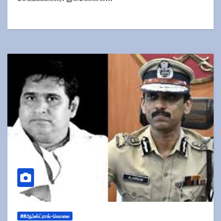
##ஆம்ஸ்ட்ராங்-கொலை