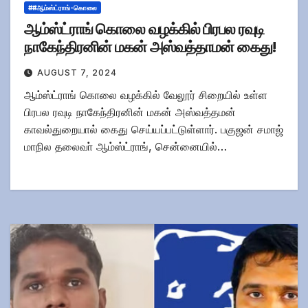
##ஆம்ஸ்ட்ராங்-கொலை
ஆம்ஸ்ட்ராங் கொலை வழக்கில் பிரபல ரவுடி
நாகேந்திரனின் மகன் அஸ்வத்தாமன் கைது!
AUGUST 7, 2024
ஆம்ஸ்ட்ராங் கொலை வழக்கில் வேலூர் சிறையில் உள்ள
பிரபல ரவுடி நாகேந்திரனின் மகன் அஸ்வத்தமன்
காவல்துறையால் கைது செய்யப்பட்டுள்ளார். பகுஜன் சமாஜ்
மாநில தலைவா் ஆம்ஸ்ட்ராங், சென்னையில்…