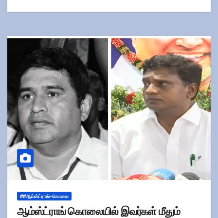
##ஆம்ஸ்ட்ராங்-கொலை
ஆம்ஸ்ட்ராங் கொலையில் இவர்கள் மீதும்