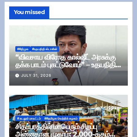
You missed
##திமுக
#உதயநிதி ஸ்டாலின்
“விவசாய விரோத கால்ஷீட் அரசுக்கு
தக்க பாடம் புகட்டுவோம்” – உதயநிதி
ஸ்டாலின்
JULY 31, 2026
# கடலூர் மாவட்டம்
##தமிழக வெற்றிக் கழகம்
சிதம்பரத்தில் மாபெரும் சிறப்பு
அன்னதான முகாம்: 2,000-க்கும்