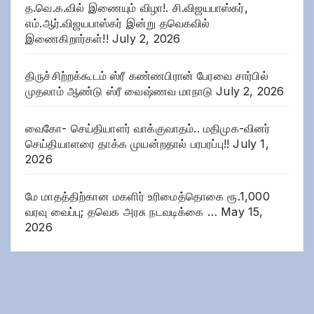
த.வெ.க.வில் இணையும் விழா!. சி.விஜயபாஸ்கர்,
எம்.ஆர்.விஜயபாஸ்கர் இன்று தவெகவில்
இணைகிறார்கள்!!
July 2, 2026
திருச்சிற்றக்கூடம் ஸ்ரீ கண்ணபிரான் பேரவை சார்பில்
முதலாம் ஆண்டு ஸ்ரீ வைஷ்ணவ மாநாடு
July 2, 2026
வைகோ- செய்தியாளர் வாக்குவாதம்.. மதிமுக-வினர்
செய்தியாளரை தாக்க முயன்றதால் பரபரப்பு!!
July 1,
2026
மே மாதத்திற்கான மகளிர் உரிமைத்தொகை ரூ.1,000
வரவு வைப்பு; தவெக அரசு நடவடிக்கை …
May 15,
2026