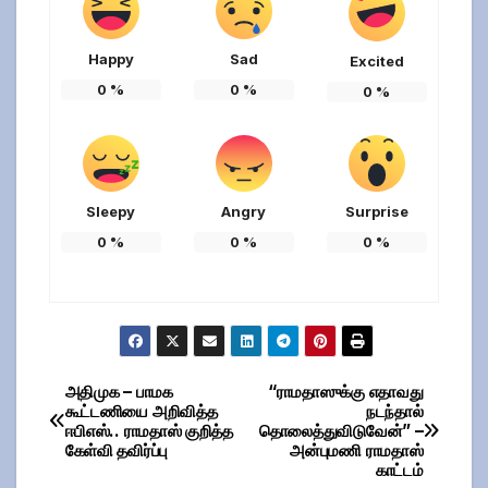
Happy
Sad
Excited
0
%
0
%
0
%
Sleepy
Angry
Surprise
0
%
0
%
0
%
அதிமுக – பாமக
“ராமதாஸுக்கு எதாவது
Post
கூட்டணியை அறிவித்த
நடந்தால்
ஈபிஎஸ்.. ராமதாஸ் குறித்த
தொலைத்துவிடுவேன்” –
navigation
கேள்வி தவிர்ப்பு
அன்புமணி ராமதாஸ்
காட்டம்