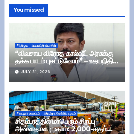
You missed
##திமுக
#உதயநிதி ஸ்டாலின்
“விவசாய விரோத கால்ஷீட் அரசுக்கு
தக்க பாடம் புகட்டுவோம்” – உதயநிதி
ஸ்டாலின்
JULY 31, 2026
# கடலூர் மாவட்டம்
##தமிழக வெற்றிக் கழகம்
சிதம்பரத்தில் மாபெரும் சிறப்பு
அன்னதான முகாம்: 2,000-க்கும்