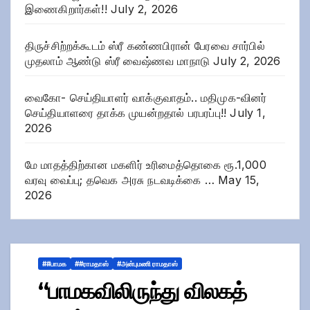
இணைகிறார்கள்!!
July 2, 2026
திருச்சிற்றக்கூடம் ஸ்ரீ கண்ணபிரான் பேரவை சார்பில்
முதலாம் ஆண்டு ஸ்ரீ வைஷ்ணவ மாநாடு
July 2, 2026
வைகோ- செய்தியாளர் வாக்குவாதம்.. மதிமுக-வினர்
செய்தியாளரை தாக்க முயன்றதால் பரபரப்பு!!
July 1,
2026
மே மாதத்திற்கான மகளிர் உரிமைத்தொகை ரூ.1,000
வரவு வைப்பு; தவெக அரசு நடவடிக்கை …
May 15,
2026
##பாமக
##ராமதாஸ்
#அன்புமணி ராமதாஸ்
“பாமகவிலிருந்து விலகத்