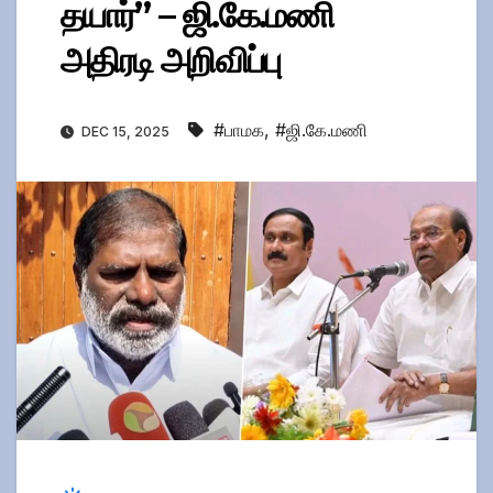
தயார்” – ஜி.கே.மணி
அதிரடி அறிவிப்பு
#பாமக
,
#ஜி.கே.மணி
DEC 15, 2025