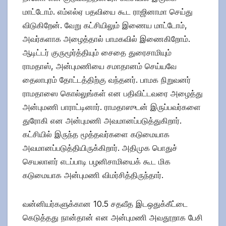
மாட்டோம். எம்எல்ஏ பதவியை கூட ராஜினாமா செய்து
விடுகிறேன். வேறு கட்சியிலும் இணைய மாட்டோம்,
அவர்களாக அழைத்தால் பாமகவில் இணைகிறோம்.
ஆடிட்டர் குருமூர்த்தியும் சைதை துரைசாமியும்
ராமதாஸ், அன்புமணியை சமாதானம் செய்யவே
தைலாபுரம் தோட்டத்திற்கு வந்தனர். பாமக நிறுவனர்
ராமதாஸை கொல்லுங்கள் என பதிவிட்டவரை அழைத்து
அன்புமணி பாராட்டினார். ராமதாஸுடன் இருப்பவர்களை
துரோகி என அன்புமணி அவமானப்படுத்துகிறார்.
கட்சியில் இருந்த மூத்தவர்களை கடுமையாக
அவமானப்படுத்தியிருக்கிறார். அதிமுக பொதுச்
செயலாளர் எடப்பாடி பழனிசாமியைக் கூட மிக
கடுமையாக அன்புமணி விமர்சித்திருந்தார்.
வன்னியர்களுக்கான 10.5 சதவீத இடஒதுக்கீட்டை
கெடுத்தது நான்தான் என அன்புமணி அவதூறாக பேசி