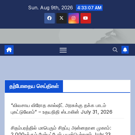
Skip
Sun. Aug 9th, 2026
4:33:08 AM
to
content
தற்போதைய செய்திகள்
“விவசாய விரோத கால்ஷீட் அரசுக்கு தக்க பாடம்
புகட்டுவோம்” – உதயநிதி ஸ்டாலின்
July 31, 2026
சிதம்பரத்தில் மாபெரும் சிறப்பு அன்னதான முகாம்:
2,000-க்கும் மேற்பட்டோர் பயன்பெற்றனர்
July 23,