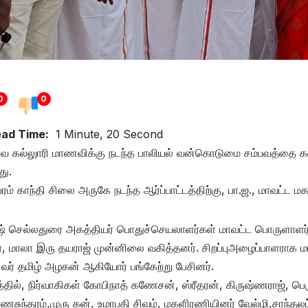
0
0
ad Time:
1 Minute, 20 Second
கல்லுாரி மாணவிக்கு நடந்த பாலியல் வன்கொடுமை சம்பவத்தை கண்டி
து.
பரம் காந்தி சிலை அருகே நடந்த ஆர்ப்பாட்டத்திற்கு, பா.ஜ., மாவட
ஷ் செல்லதுரை அகத்தியர் பொதுச்செயலாளர்கள் மாவட்ட பொருளாளர்
், மாலா இரு தயராஜ் முன்னிலை வகித்தனர். சிறப்புஅழைப்பாளராக மா
ர் தமிழ் அழகன் ஆகியோர் பங்கேற்று பேசினர்.
த்தில், நிர்வாகிகள் கோபிநாத் கணேசன், ஸ்ரீதரன், கிருஷ்ணராஜ், பெ
ணசுந்தரம்,முரு கன், உமாபதி சிவம், மகளிரணியினர் வேல்ழி,சாந்தலட