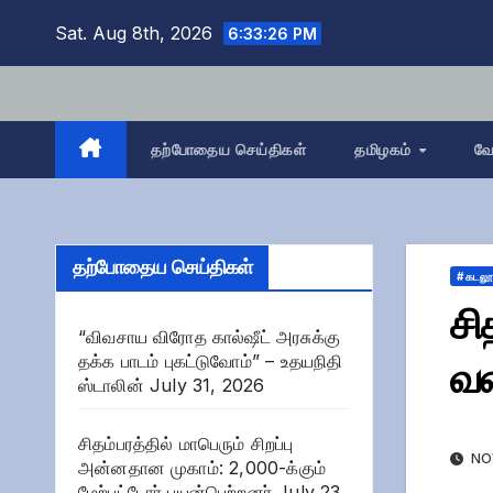
Skip
Sat. Aug 8th, 2026
6:33:27 PM
to
content
தற்போதைய செய்திகள்
தமிழகம்
வே
தற்போதைய செய்திகள்
# கடலூர
சி
“விவசாய விரோத கால்ஷீட் அரசுக்கு
தக்க பாடம் புகட்டுவோம்” – உதயநிதி
வன
ஸ்டாலின்
July 31, 2026
சிதம்பரத்தில் மாபெரும் சிறப்பு
NOV
அன்னதான முகாம்: 2,000-க்கும்
மேற்பட்டோர் பயன்பெற்றனர்
July 23,