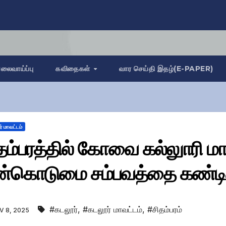
லைவாய்ப்பு
கவிதைகள்
வார செய்தி இதழ்(E-PAPER)
் மாவட்டம்
தம்பரத்தில் கோவை கல்லுாரி ம
்கொடுமை சம்பவத்தை கண்டித்த
#கடலூர்
,
#கடலூர் மாவட்டம்
,
#சிதம்பரம்
 8, 2025