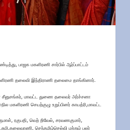
த்து, பாஜக மகளிரணி சார்பில் ஆர்ப்பாட்டம்
்ட மகளிரணி தலைவி இந்திராணி தலைமை தாங்கினார்.
 சீனுசங்கர், மாவட்ட துணை தலைவர் அர்ச்சனா
நில மகளிரணி செயற்குழு உறுப்பினர் காயத்ரி,மாவட்ட
ருமாள், ரகுபதி, வெற் றிவேல், சரவணகுமார்,
்சுமி,கலைவாணி, செந்தமிழ்செல்வி மற்றும் பலர்