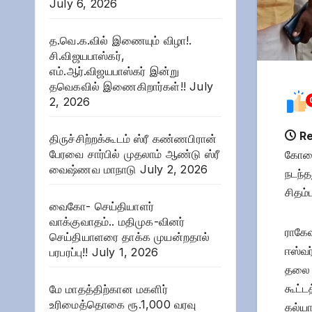
July 6, 2026
த.வெ.க.வில் இணையும் விழா!.
சி.விஜயபாஸ்கர்,
எம்.ஆர்.விஜயபாஸ்கர் இன்று
தவெகவில் இணைகிறார்கள்!!
July
2, 2026
Re
திருச்சிற்றக்கூடம் ஸ்ரீ கண்ணபிரான்
பேரவை சார்பில் முதலாம் ஆண்டு ஸ்ரீ
கோவை 
வைஷ்ணவ மாநாடு
July 2, 2026
நடந்த
சிதம்
வைகோ- செய்தியாளர்
வாக்குவாதம்.. மதிமுக-வினர்
ராகே
செய்தியாளரை தாக்க முயன்றதால்
ஈஸ்வர
பரபரப்பு!!
July 1, 2026
தலை வ
கூட்ட
மே மாதத்திற்கான மகளிர்
உரிமைத்தொகை ரூ.1,000 வரவு
கல்யா